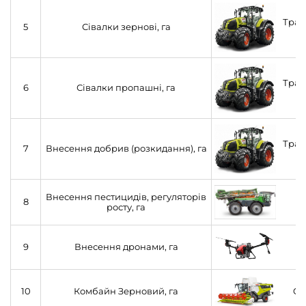
Тракт
5
Сівалки зернові, га
Тракт
6
Сівалки пропашні, га
Тракт
7
Внесення добрив (розкидання), га
С
Внесення пестицидів, регуляторів
8
росту, га
9
Внесення дронами, га
10
Комбайн Зерновий, га
CL